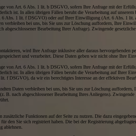
age von Art. 6 Abs. 1 lit. b DSGVO, sofern Ihre Anfrage mit der Erfül
ich ist. In allen übrigen Fällen beruht die Verarbeitung auf unserem b
. 6 Abs. 1 lit. f DSGVO) oder auf Ihrer Einwilligung (Art. 6 Abs. 1 li
 verbleiben bei uns, bis Sie uns zur Löschung auffordern, Ihre Einwil
nach abgeschlossener Bearbeitung Ihrer Anfrage). Zwingende gesetzlic
ontaktieren, wird Ihre Anfrage inklusive aller daraus hervorgehende
espeichert und verarbeitet. Diese Daten geben wir nicht ohne Ihre Einw
age von Art. 6 Abs. 1 lit. b DSGVO, sofern Ihre Anfrage mit der Erfül
lich ist. In allen übrigen Fällen beruht die Verarbeitung auf Ihrer Ei
1 lit. f DSGVO), da wir ein berechtigtes Interesse an der effektiven Be
ndten Daten verbleiben bei uns, bis Sie uns zur Löschung auffordern, 
t (z. B. nach abgeschlossener Bearbeitung Ihres Anliegens). Zwingend
ührt.
, um zusätzliche Funktionen auf der Seite zu nutzen. Die dazu eingege
für den Sie sich registriert haben. Die bei der Registrierung abgefrag
ng ablehnen.