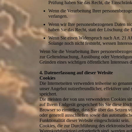
Prüfung haben Sie das Recht, die Einschrän
Wenn die Verarbeitung Ihrer personenbezoge
verlangen.
Wenn wir Ihre personenbezogenen Daten nic
haben Sie das Recht, statt der Löschung die
Wenn Sie einen Widerspruch nach Art. 21 
Solange noch nicht feststeht, wessen Intere
Wenn Sie die Verarbeitung Ihrer personenbezogen
zur Geltendmachung, Ausübung oder Verteidigung 
Gründen eines wichtigen öffentlichen Interesses 
4. Datenerfassung auf dieser Website
Cookies
Die Internetseiten verwenden teilweise so genan
unser Angebot nutzerfreundlicher, effektiver und
speichert.
Die meisten der von uns verwendeten Cookies si
auf Ihrem Endgerät gespeichert bis Sie diese lö
Browser so einstellen, dass Sie über das Setzen 
oder generell ausschließen sowie das automatisc
Funktionalität dieser Website eingeschränkt sein.
Cookies, die zur Durchführung des elektronische
Warenkorbfunktion) erforderlich sind, werden auf