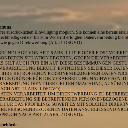
eitung
er ausdrücklichen Einwilligung möglich. Sie können eine bereits erteil
Rechtmäßigkeit der bis zum Widerruf erfolgten Datenverarbeitung blei
 sowie gegen Direktwerbung (Art. 21 DSGVO)
NDLAGE VON ART. 6 ABS. 1 LIT. E ODER F DSGVO ERFO
BESONDEREN SITUATION ERGEBEN, GEGEN DIE VERARBE
 GILT AUCH FÜR EIN AUF DIESE BESTIMMUNGEN GESTÜT
VERARBEITUNG BERUHT, ENTNEHMEN SIE DIESER DAT
 IHRE BETROFFENEN PERSONENBEZOGENEN DATEN NICHT
GE GRÜNDE FÜR DIE VERARBEITUNG NACHWEISEN, DIE
VERARBEITUNG DIENT DER GELTENDMACHUNG, AUSÜBUN
H ART. 21 ABS. 1 DSGVO).
TEN VERARBEITET, UM DIREKTWERBUNG ZU BETREIBEN,
 VERARBEITUNG SIE BETREFFENDER PERSONENBEZOGEN
H FÜR DAS PROFILING, SOWEIT ES MIT SOLCHER DIREK
IHRE PERSONENBEZOGENEN DATEN ANSCHLIESSEND NIC
UCH NACH ART. 21 ABS. 2 DSGVO).
tsbehörde