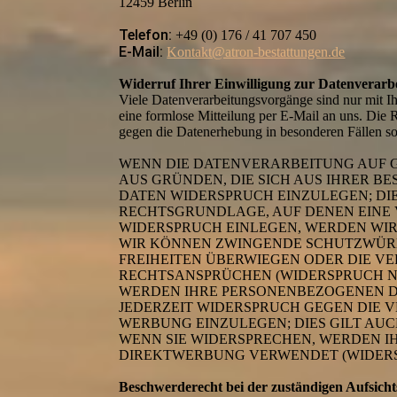
12459 Berlin
Telefon:
+49 (0) 176 / 41 707 450
E-Mail:
Kontakt@atron-bestattungen.de
Widerruf Ihrer Einwilligung zur Datenverarb
Viele Datenverarbeitungsvorgänge sind nur mit Ihr
eine formlose Mitteilung per E-Mail an uns. Die 
gegen die Datenerhebung in besonderen Fällen
WENN DIE DATENVERARBEITUNG AUF GRU
AUS GRÜNDEN, DIE SICH AUS IHRER 
DATEN WIDERSPRUCH EINZULEGEN; DIES
RECHTSGRUNDLAGE, AUF DENEN EINE 
WIDERSPRUCH EINLEGEN, WERDEN WIR
WIR KÖNNEN ZWINGENDE SCHUTZWÜRDI
FREIHEITEN ÜBERWIEGEN ODER DIE 
RECHTSANSPRÜCHEN (WIDERSPRUCH NAC
WERDEN IHRE PERSONENBEZOGENEN DA
JEDERZEIT WIDERSPRUCH GEGEN DIE
WERBUNG EINZULEGEN; DIES GILT AUC
WENN SIE WIDERSPRECHEN, WERDEN 
DIREKTWERBUNG VERWENDET (WIDERSPR
Beschwerderecht bei der zuständigen Aufsich