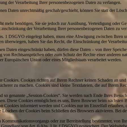
kung der Verarbeitung Ihrer personenbezogenen Daten zu verlangen.
nen Daten unrechtmäßig geschah/geschieht, können Sie statt der Lösc
ht mehr benötigen, Sie sie jedoch zur Ausübung, Verteidigung oder 
 Einschränkung der Verarbeitung Ihrer personenbezogenen Daten zu ver
Abs. 1 DSGVO eingelegt haben, muss eine Abwägung zwischen Ihren u
ssen überwiegen, haben Sie das Recht, die Einschränkung der Verarbei
en Daten eingeschränkt haben, dürfen diese Daten – von ihrer Speiche
von Rechtsansprüchen oder zum Schutz der Rechte einer anderen natür
der Europäischen Union oder eines Mitgliedstaats verarbeitet werden.
nte Cookies. Cookies richten auf Ihrem Rechner keinen Schaden an und 
 sicherer zu machen. Cookies sind kleine Textdateien, die auf Ihrem R
nd so genannte „Session-Cookies“. Sie werden nach Ende Ihres Besuch
schen. Diese Cookies ermöglichen es uns, Ihren Browser beim nächsten
von Cookies informiert werden und Cookies nur im Einzelfall erlauben
he Löschen der Cookies beim Schließen des Browsers aktivieren. Bei d
n Kommunikationsvorgangs oder zur Bereitstellung bestimmter, von Ih
 Grundlage von Art. 6 Abs. 1 lit. f DSGVO gespeichert. Der Websitebetr