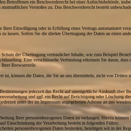
n Betroffenen ein Beschwerderecht bei einer Aufsichtsbehörde, insbe
des mutmaßlichen Verstoßes zu. Das Beschwerderecht besteht unbeschade
 Ihrer Einwilligung oder in Erfüllung eines Vertrags automatisiert verar
u lassen. Sofern Sie die direkte Übertragung der Daten an einen ander
 Schutz der Übertragung vertraulicher Inhalte, wie zum Beispiel Bestel
hlüsselung. Eine verschlüsselte Verbindung erkennen Sie daran, dass d
 Ihrer Browserzeile.
 ist, können die Daten, die Sie an uns übermitteln, nicht von Dritten 
Bestimmungen jederzeit das Recht auf unentgeltliche Auskunft über I
verarbeitung und ggf. ein Recht auf Berichtigung oder Löschung die
jederzeit unter der im Impressum angegebenen Adresse an uns wenden
rbeitung Ihrer personenbezogenen Daten zu verlangen. Hierzu können S
f Einschränkung der Verarbeitung besteht in folgenden Fällen:
icherten personenbezogenen Daten bestreiten, benötigen wir in der Rege