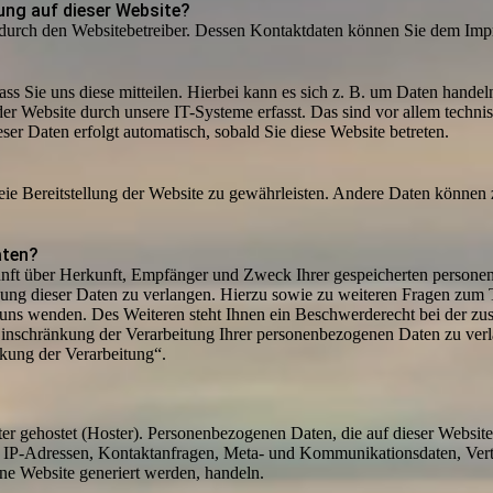
sung auf dieser Website?
t durch den Websitebetreiber. Dessen Kontaktdaten können Sie dem Im
s Sie uns diese mitteilen. Hierbei kann es sich z. B. um Daten handeln
 Website durch unsere IT-Systeme erfasst. Das sind vor allem technisc
eser Daten erfolgt automatisch, sobald Sie diese Website betreten.
reie Bereitstellung der Website zu gewährleisten. Andere Daten können
aten?
kunft über Herkunft, Empfänger und Zweck Ihrer gespeicherten persone
ung dieser Daten zu verlangen. Hierzu sowie zu weiteren Fragen zum 
uns wenden. Des Weiteren steht Ihnen ein Beschwerderecht bei der z
inschränkung der Verarbeitung Ihrer personenbezogenen Daten zu verl
kung der Verarbeitung“.
ter gehostet (Hoster). Personenbezogenen Daten, die auf dieser Websit
 um IP-Adressen, Kontaktanfragen, Meta- und Kommunikationsdaten, Ve
ine Website generiert werden, handeln.